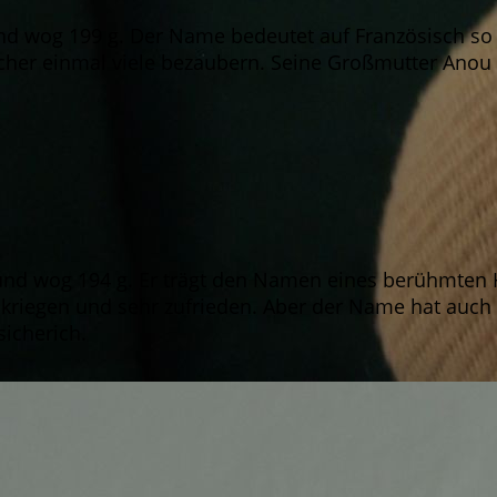
d wog 199 g. Der Name bedeutet auf Französisch so 
 sicher einmal viele bezaubern. Seine Großmutter Ano
d wog 194 g. Er trägt den Namen eines berühmten Ho
zukriegen und sehr zufrieden. Aber der Name hat auch 
sicherich.