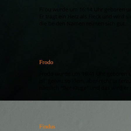
Filou wurde um 16:14 Uhr geboren un
Er trägt ein Herz als Fleck und wird
die beiden Namen reimen sich gut.
Frodo
Frodo wurde um 16:41 Uhr geboren un
ist genau so klein, aber nicht unter
nämlich "Der Kluge" und das wird er 
Findus