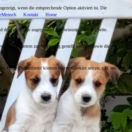
ezeigt, wenn die entsprechende Option aktiviert ist. Die
eMensch
Kontakt
Home
d der Nachfrage angepassten Erscheinungsbilds der Seite.
on Drittanbietern zur Verfügung gestellt werden, sowie die
den. Diese Drittanbieter können eigene Cookies setzen, z.B. um die