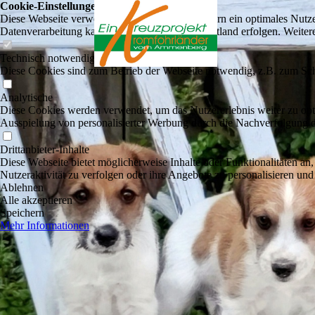
Cookie-Einstellungen
Diese Webseite verwendet Cookies, um Besuchern ein optimales Nutzerer
Datenverarbeitung kann dann auch in einem Drittland erfolgen. Weiter
Technisch notwendige
Diese Cookies sind zum Betrieb der Webseite notwendig, z.B. zum Sch
Analytische
Diese Cookies werden verwendet, um das Nutzererlebnis weiter zu optim
Ausspielung von personalisierter Werbung durch die Nachverfolgung de
Drittanbieter-Inhalte
Diese Webseite bietet möglicherweise Inhalte oder Funktionalitäten an,
Nutzeraktivität zu verfolgen oder ihre Angebote zu personalisieren und
Ablehnen
Alle akzeptieren
Speichern
Mehr Informationen