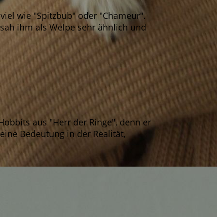
viel wie "Spitzbub" oder "Chameur".
u sah ihm als Welpe sehr ähnlich und
bbits aus "Herr der Ringe", denn er
eine Bedeutung in der Realität,